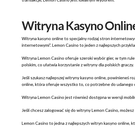
Witryna Kasyno Online 
Witryna kasyno online to specjalny rodzaj stron internetow
internetowymi”. Lemon Casino to jeden z najlepszych przykła
Witryna Lemon Casino oferuje szeroki wybór gier, w tym rule
polskim, co ułatwia korzystanie z witryny dla polskich graczy.
Jeśli szukasz najlepszej witryny kasyno online, powinieneś ro
online, która oferuje wszystko to, co potrzebne do udanego 
Witryna Lemon Casino jest również dostępna w wersji mobilnej
Jeśli chcesz zalogować się do witryny Lemon Casino, możesz t
Lemon Casino to jedna z najlepszych witryn kasyno online, kt