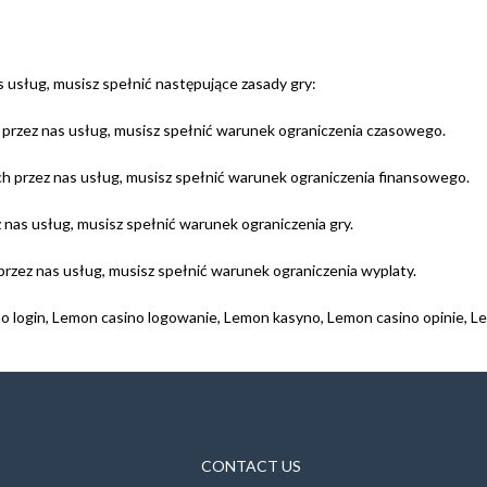
usług, musisz spełnić następujące zasady gry:
 przez nas usług, musisz spełnić warunek ograniczenia czasowego.
h przez nas usług, musisz spełnić warunek ograniczenia finansowego.
 nas usług, musisz spełnić warunek ograniczenia gry.
przez nas usług, musisz spełnić warunek ograniczenia wyplaty.
login, Lemon casino logowanie, Lemon kasyno, Lemon casino opinie, Lem
CONTACT US