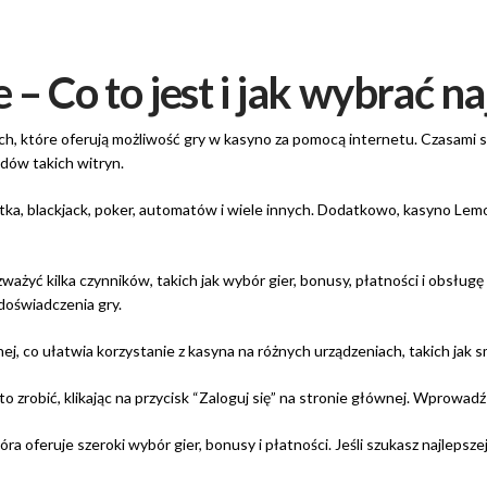
– Co to jest i jak wybrać na
ych, które oferują możliwość gry w kasyno za pomocą internetu. Czasami 
dów takich witryn.
tka, blackjack, poker, automatów i wiele innych. Dodatkowo, kasyno Lem
zważyć kilka czynników, takich jak wybór gier, bonusy, płatności i obsług
doświadczenia gry.
, co ułatwia korzystanie z kasyna na różnych urządzeniach, takich jak sm
o zrobić, klikając na przycisk “Zaloguj się” na stronie głównej. Wprowa
óra oferuje szeroki wybór gier, bonusy i płatności. Jeśli szukasz najleps