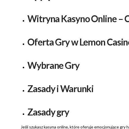
Witryna Kasyno Online – Co
Oferta Gry w Lemon Casin
Wybrane Gry
Zasady i Warunki
Zasady gry
Jeśli szukasz kasyna online, które oferuje emocjonujące gry 