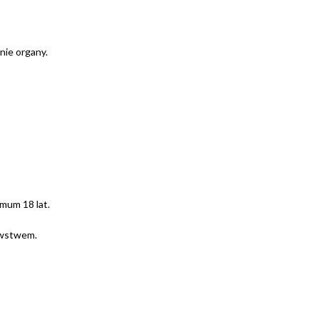
nie organy.
mum 18 lat.
awstwem.