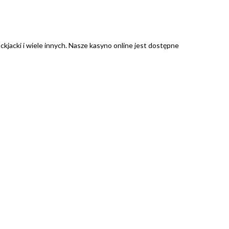
ckjacki i wiele innych. Nasze kasyno online jest dostępne