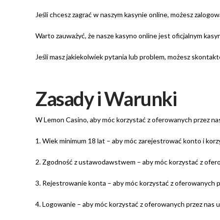
Jeśli chcesz zagrać w naszym kasynie online, możesz zalogow
Warto zauważyć, że nasze kasyno online jest oficjalnym kasy
Jeśli masz jakiekolwiek pytania lub problem, możesz skontakt
Zasady i Warunki
W Lemon Casino, aby móc korzystać z oferowanych przez nas
1. Wiek minimum 18 lat – aby móc zarejestrować konto i kor
2. Zgodność z ustawodawstwem – aby móc korzystać z ofer
3. Rejestrowanie konta – aby móc korzystać z oferowanych 
4. Logowanie – aby móc korzystać z oferowanych przez nas 