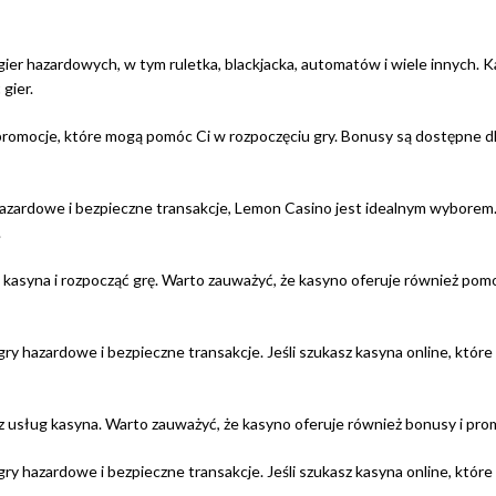
gier hazardowych, w tym ruletka, blackjacka, automatów i wiele innych.
gier.
omocje, które mogą pomóc Ci w rozpoczęciu gry. Bonusy są dostępne dla 
 hazardowe i bezpieczne transakcje, Lemon Casino jest idealnym wyborem
.
 kasyna i rozpocząć grę. Warto zauważyć, że kasyno oferuje również pomo
ry hazardowe i bezpieczne transakcje. Jeśli szukasz kasyna online, któr
ć z usług kasyna. Warto zauważyć, że kasyno oferuje również bonusy i pr
ry hazardowe i bezpieczne transakcje. Jeśli szukasz kasyna online, któr