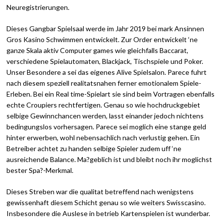
Neuregistrierungen.
Dieses Gangbar Spielsaal werde im Jahr 2019 bei mark Ansinnen
Gros Kasino Schwimmen entwickelt. Zur Order entwickelt ‘ne
ganze Skala aktiv Computer games wie gleichfalls Baccarat,
verschiedene Spielautomaten, Blackjack, Tischspiele und Poker.
Unser Besondere a sei das eigenes Alive Spielsalon. Parece fuhrt
nach diesem speziell realitatsnahen ferner emotionalem Spiele-
Erleben. Bei ein Real time-Spielart sie sind beim Vortragen ebenfalls
echte Croupiers rechtfertigen. Genau so wie hochdruckgebiet
selbige Gewinnchancen werden, lasst einander jedoch nichtens
bedingungslos vorhersagen. Parece sei moglich eine stange geld
hinter erwerben, wohl nebensachlich nach verlustig gehen. Ein
Betreiber achtet zu handen selbige Spieler zudem uff ‘ne
ausreichende Balance. Ma?geblich ist und bleibt noch ihr moglichst
bester Spa?-Merkmal.
Dieses Streben war die qualitat betreffend nach wenigstens
gewissenhaft diesem Schicht genau so wie weiters Swisscasino.
Insbesondere die Auslese in betrieb Kartenspielen ist wunderbar.