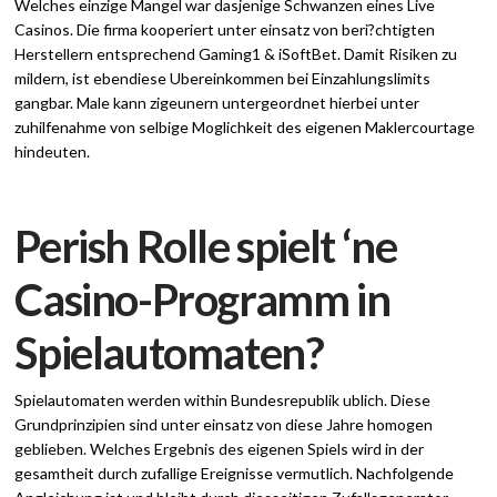
Welches einzige Mangel war dasjenige Schwanzen eines Live
Casinos. Die firma kooperiert unter einsatz von beri?chtigten
Herstellern entsprechend Gaming1 & iSoftBet. Damit Risiken zu
mildern, ist ebendiese Ubereinkommen bei Einzahlungslimits
gangbar. Male kann zigeunern untergeordnet hierbei unter
zuhilfenahme von selbige Moglichkeit des eigenen Maklercourtage
hindeuten.
Perish Rolle spielt ‘ne
Casino-Programm in
Spielautomaten?
Spielautomaten werden within Bundesrepublik ublich. Diese
Grundprinzipien sind unter einsatz von diese Jahre homogen
geblieben. Welches Ergebnis des eigenen Spiels wird in der
gesamtheit durch zufallige Ereignisse vermutlich. Nachfolgende