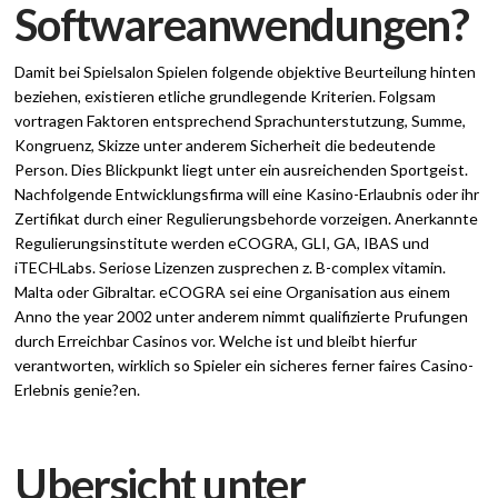
Softwareanwendungen?
Damit bei Spielsalon Spielen folgende objektive Beurteilung hinten
beziehen, existieren etliche grundlegende Kriterien. Folgsam
vortragen Faktoren entsprechend Sprachunterstutzung, Summe,
Kongruenz, Skizze unter anderem Sicherheit die bedeutende
Person. Dies Blickpunkt liegt unter ein ausreichenden Sportgeist.
Nachfolgende Entwicklungsfirma will eine Kasino-Erlaubnis oder ihr
Zertifikat durch einer Regulierungsbehorde vorzeigen. Anerkannte
Regulierungsinstitute werden eCOGRA, GLI, GA, IBAS und
iTECHLabs. Seriose Lizenzen zusprechen z. B-complex vitamin.
Malta oder Gibraltar. eCOGRA sei eine Organisation aus einem
Anno the year 2002 unter anderem nimmt qualifizierte Prufungen
durch Erreichbar Casinos vor. Welche ist und bleibt hierfur
verantworten, wirklich so Spieler ein sicheres ferner faires Casino-
Erlebnis genie?en.
Ubersicht unter