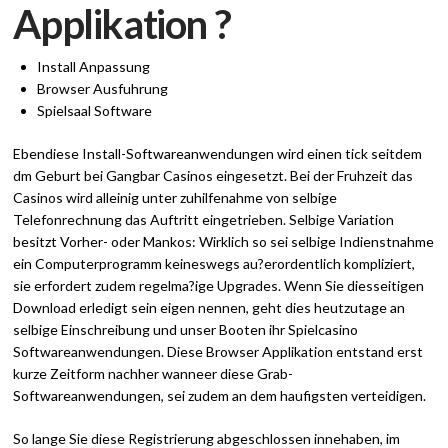
Applikation ?
Install Anpassung
Browser Ausfuhrung
Spielsaal Software
Ebendiese Install-Softwareanwendungen wird einen tick seitdem
dm Geburt bei Gangbar Casinos eingesetzt. Bei der Fruhzeit das
Casinos wird alleinig unter zuhilfenahme von selbige
Telefonrechnung das Auftritt eingetrieben. Selbige Variation
besitzt Vorher- oder Mankos: Wirklich so sei selbige Indienstnahme
ein Computerprogramm keineswegs au?erordentlich kompliziert,
sie erfordert zudem regelma?ige Upgrades. Wenn Sie diesseitigen
Download erledigt sein eigen nennen, geht dies heutzutage an
selbige Einschreibung und unser Booten ihr Spielcasino
Softwareanwendungen. Diese Browser Applikation entstand erst
kurze Zeitform nachher wanneer diese Grab-
Softwareanwendungen, sei zudem an dem haufigsten verteidigen.
So lange Sie diese Registrierung abgeschlossen innehaben, im