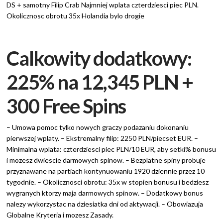
DS + samotny Filip Crab Najmniej wplata czterdziesci piec PLN.
Okolicznosc obrotu 35x Holandia bylo drogie
Calkowity dodatkowy:
225% na 12,345 PLN +
300 Free Spins
– Umowa pomoc tylko nowych graczy podazaniu dokonaniu
pierwszej wplaty. – Ekstremalny filip: 2250 PLN/piecset EUR. –
Minimalna wplata: czterdziesci piec PLN/10 EUR, aby setki% bonusu
i mozesz dwiescie darmowych spinow. – Bezplatne spiny probuje
przyznawane na partiach kontynuowaniu 1920 dziennie przez 10
tygodnie. – Okolicznosci obrotu: 35x w stopien bonusu i bedziesz
wygranych ktorzy maja darmowych spinow. – Dodatkowy bonus
nalezy wykorzystac na dziesiatka dni od aktywacji. – Obowiazuja
Globalne Kryteria i mozesz Zasady.