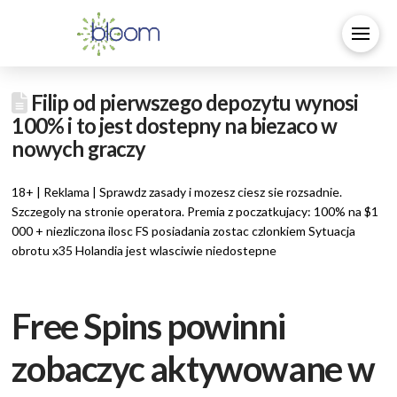
Filip od pierwszego depozytu wynosi
100% i to jest dostepny na biezaco w
nowych graczy
18+ | Reklama | Sprawdz zasady i mozesz ciesz sie rozsadnie.
Szczegoly na stronie operatora. Premia z poczatkujacy: 100% na $1
000 + niezliczona ilosc FS posiadania zostac czlonkiem Sytuacja
obrotu x35 Holandia jest wlasciwie niedostepne
Free Spins powinni
zobaczyc aktywowane w