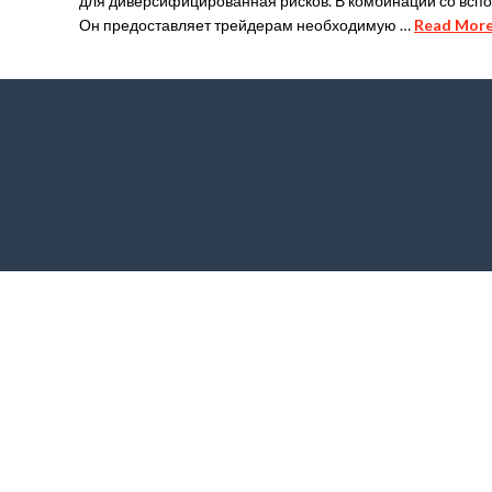
для диверсифицированная рисков. В комбинации со всп
Он предоставляет трейдерам необходимую …
Read Mor