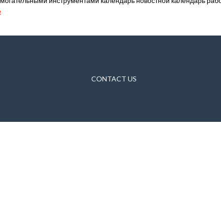
омогательными инструментами календарь новостной календарь рабо
e
CONTACT US